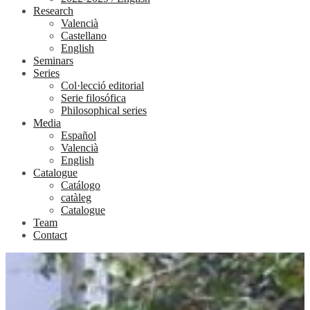
Research
Valencià
Castellano
English
Seminars
Series
Col·lecció editorial
Serie filosófica
Philosophical series
Media
Español
Valencià
English
Catalogue
Catálogo
catàleg
Catalogue
Team
Contact