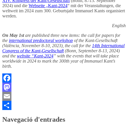
XIV. Kongress der Kant-Gesellschaft
(Bonn, 8.-13. September
2024) und die
Webseite „Kant-2024
“ mit der Veranstaltungen, die
weltweit im 2024 zum 300. Geburtsjahr Immanuel Kants organisiert
werden.
English
On May 1st
are published three new items: the call for papers for
the
international predoctoral workshop
of the Kant-Gesellschaft
(València, November 8-10, 2023), the call for the
14th International
Congress of the Kant-Gesellschaft
(Bonn, September 8-13, 2024)
and the
website “Kant-2024
” with the events that will take place
worldwide in 2024 to mark the 300th year of Immanuel Kant’s
birth.
Facebook
Mastodon
Email
Comparteix
Navegació d'entrades