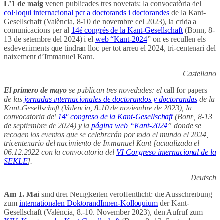
L’1 de maig
venen publicades tres novetats: la convocatòria del
col·loqui internacional per a doctorands i doctorandes
de la Kant-
Gesellschaft (València, 8-10 de novembre del 2023), la crida a
comunicacions per al
14é congrés de la Kant-Gesellschaft
(Bonn, 8-
13 de setembre del 2024) i el
web “Kant-2024
” on es recullen els
esdeveniments que tindran lloc per tot arreu el 2024, tri-centenari del
naixement d’Immanuel Kant.
Castellano
El primero de mayo
se publican tres novedades: el
call for papers
de las
jornadas internacionales de doctorandos y doctorandas
de la
Kant-Gesellschaft (Valencia, 8-10 de noviembre de 2023), la
convocatoria del
14º congreso de la Kant-Gesellschaft
(Bonn, 8-13
de septiembre de 2024) y la
página web “Kant-2024
” donde se
recogen los eventos que se celebrarán por todo el mundo el 2024,
tricentenario del nacimiento de Immanuel Kant [actualizada el
06.12.2022 con la convocatoria del
VI Congreso internacional de la
SEKLE
].
Deutsch
Am 1. Mai
sind drei Neuigkeiten veröffentlicht: die Ausschreibung
zum
internationalen DoktorandInnen-Kolloquium
der Kant-
Gesellschaft (València, 8.-10. November 2023), den Aufruf zum