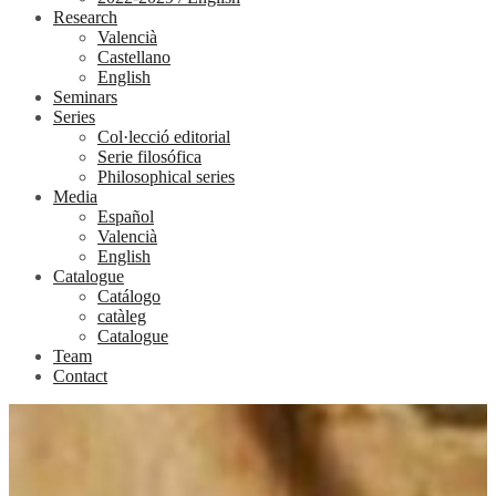
Research
Valencià
Castellano
English
Seminars
Series
Col·lecció editorial
Serie filosófica
Philosophical series
Media
Español
Valencià
English
Catalogue
Catálogo
catàleg
Catalogue
Team
Contact