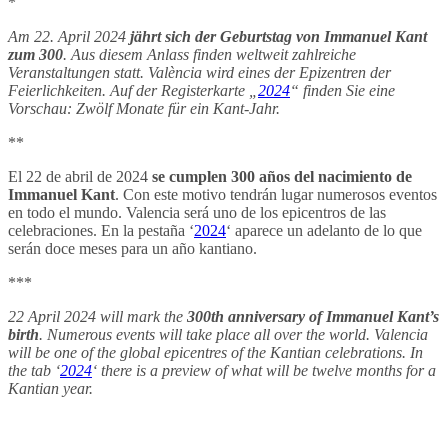
*
Am 22. April 2024
jährt sich der Geburtstag von Immanuel Kant
zum 300
. Aus diesem Anlass finden weltweit zahlreiche
Veranstaltungen statt. València wird eines der Epizentren der
Feierlichkeiten. Auf der Registerkarte „
2024
“ finden Sie eine
Vorschau: Zwölf Monate für ein Kant-Jahr.
**
El 22 de abril de 2024
se cumplen 300 años del nacimiento de
Immanuel Kant
. Con este motivo tendrán lugar numerosos eventos
en todo el mundo. Valencia será uno de los epicentros de las
celebraciones. En la pestaña ‘
2024
‘ aparece un adelanto de lo que
serán doce meses para un año kantiano.
***
22 April 2024 will mark the
300th anniversary of Immanuel Kant’s
birth
. Numerous events will take place all over the world. Valencia
will be one of the global epicentres of the Kantian celebrations. In
the tab ‘
2024
‘ there is a preview of what will be twelve months for a
Kantian year.