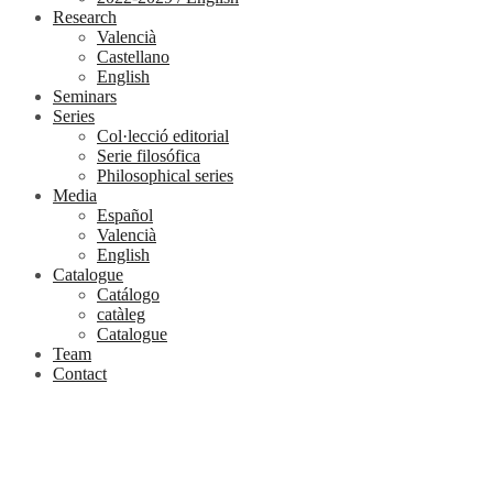
Research
Valencià
Castellano
English
Seminars
Series
Col·lecció editorial
Serie filosófica
Philosophical series
Media
Español
Valencià
English
Catalogue
Catálogo
catàleg
Catalogue
Team
Contact