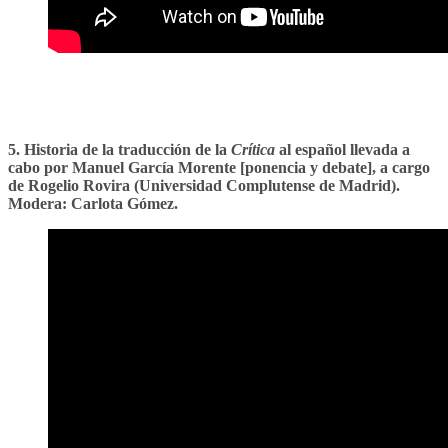
5. Historia de la traducción de la
Crítica
al español llevada a
cabo por Manuel García Morente [ponencia y debate], a cargo
de Rogelio Rovira (Universidad Complutense de Madrid).
Modera: Carlota Gómez.