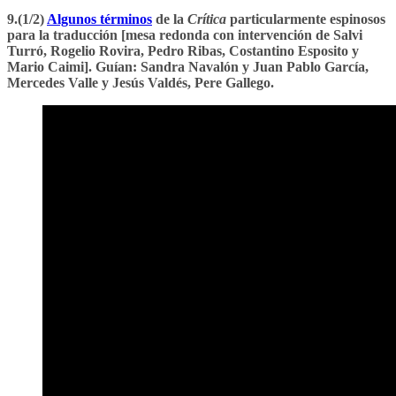
9.(1/2)
Algunos términos
de la
Crítica
particularmente espinosos
para la traducción [mesa redonda con intervención de Salvi
Turró, Rogelio Rovira, Pedro Ribas, Costantino Esposito y
Mario Caimi]. Guían: Sandra Navalón y Juan Pablo García,
Mercedes Valle y Jesús Valdés, Pere Gallego.