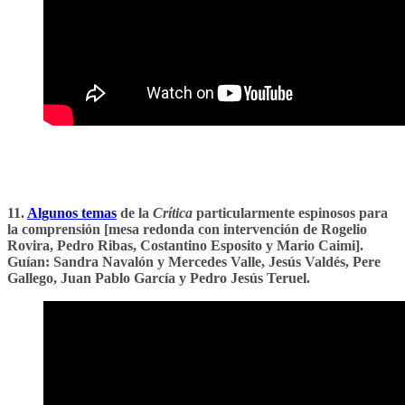
11.
Algunos temas
de la
Crítica
particularmente espinosos para
la comprensión [mesa redonda con intervención de Rogelio
Rovira, Pedro Ribas, Costantino Esposito y Mario Caimi].
Guían: Sandra Navalón y Mercedes Valle, Jesús Valdés, Pere
Gallego, Juan Pablo García y Pedro Jesús Teruel.