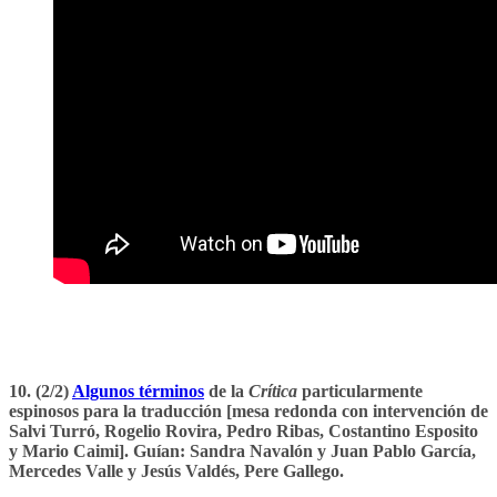
10. (2/2)
Algunos términos
de la
Crítica
particularmente
espinosos para la traducción [mesa redonda con intervención de
Salvi Turró, Rogelio Rovira, Pedro Ribas, Costantino Esposito
y Mario Caimi]. Guían: Sandra Navalón y Juan Pablo García,
Mercedes Valle y Jesús Valdés, Pere Gallego.