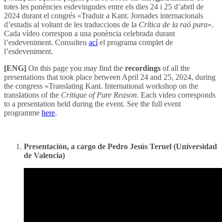
totes les ponències esdevingudes entre els dies 24 i 25 d’abril de
2024 durant el congrés «Traduir a Kant. Jornades internacionals
d’estudis al voltant de les traduccions de la
Crítica de la raó pura
».
Cada vídeo correspon a una ponència celebrada durant
l’esdeveniment. Consulteu
ací
el programa complet de
l’esdeveniment.
[ENG]
On this page you may find the
recordings
of all the
presentations that took place between April 24 and 25, 2024, during
the congress «Translating Kant. International workshop on the
translations of the
Critique of Pure Reason
. Each video corresponds
to a presentation held during the event. See the full event
programme
here
.
Presentación, a cargo de Pedro Jesús Teruel (Universidad
de Valencia)