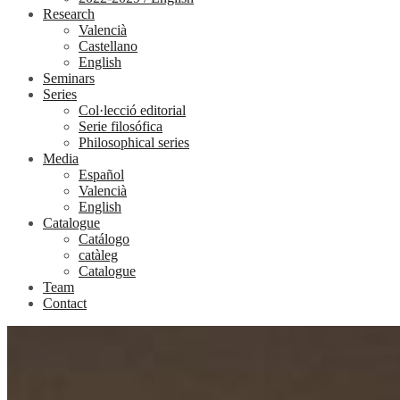
Research
Valencià
Castellano
English
Seminars
Series
Col·lecció editorial
Serie filosófica
Philosophical series
Media
Español
Valencià
English
Catalogue
Catálogo
catàleg
Catalogue
Team
Contact