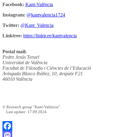
Facebook:
Kant-València
Instagram:
@kantvalencia1724
Twitter:
@Kant_Valencia
Linktree:
https://linktr.ee/kantvalencia
Postal mail:
Pedro Jesús Teruel
Universitat de València
Facultat de Filosofia i Ciències de l’Educació
Avinguda Blasco Ibáñez, 10, despatx F21
46010 València
© Research group “Kant-València”.
Last update: 17.09.2024.
Facebook