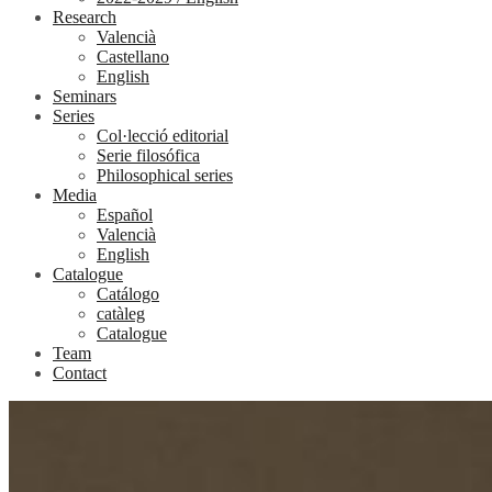
Research
Valencià
Castellano
English
Seminars
Series
Col·lecció editorial
Serie filosófica
Philosophical series
Media
Español
Valencià
English
Catalogue
Catálogo
catàleg
Catalogue
Team
Contact