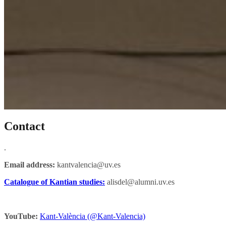
Contact
.
Email address:
kantvalencia@uv.es
Catalogue of Kantian studies:
alisdel@alumni.uv.es
YouTube:
Kant-València (@Kant-Valencia)