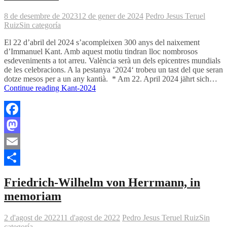
8 de desembre de 2023
12 de gener de 2024
Pedro Jesus Teruel
Ruiz
Sin categoría
El 22 d’abril del 2024 s’acompleixen 300 anys del naixement
d’Immanuel Kant. Amb aquest motiu tindran lloc nombrosos
esdeveniments a tot arreu. València serà un dels epicentres mundials
de les celebracions. A la pestanya ‘2024‘ trobeu un tast del que seran
dotze mesos per a un any kantià. * Am 22. April 2024 jährt sich…
Continue reading
Kant-2024
Facebook
Mastodon
Email
Comparteix
Friedrich-Wilhelm von Herrmann, in
memoriam
2 d'agost de 2022
11 d'agost de 2022
Pedro Jesus Teruel Ruiz
Sin
categoría