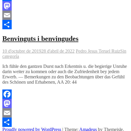
Facebook
Mastodon
Email
Comparteix
Benvinguts i benvingudes
10 d'octubre de 2019
28 d'abril de 2022
Pedro Jesus Teruel Ruiz
Sin
categoría
Ich fühle den gantzen Durst nach Erkentnis u. die begierige Unruhe
darin weiter zu kommen oder auch die Zufriedenheit bey jedem
Erwerb. — Bemerkungen zu den Beobachtungen über das Gefühl
des Schönen und Erhabenen, AA 20: 44
Facebook
Mastodon
Email
Proudly powered by WordPress
|
Theme:
Amadeus
by Themeisle.