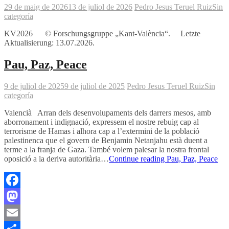
29 de maig de 2026
13 de juliol de 2026
Pedro Jesus Teruel Ruiz
Sin
categoría
KV2026 © Forschungsgruppe „Kant-València“. Letzte
Aktualisierung: 13.07.2026.
Pau, Paz, Peace
9 de juliol de 2025
9 de juliol de 2025
Pedro Jesus Teruel Ruiz
Sin
categoría
Valencià Arran dels desenvolupaments dels darrers mesos, amb
aborronament i indignació, expressem el nostre rebuig cap al
terrorisme de Hamas i alhora cap a l’extermini de la població
palestinenca que el govern de Benjamin Netanjahu està duent a
terme a la franja de Gaza. També volem palesar la nostra frontal
oposició a la deriva autoritària…
Continue reading
Pau, Paz, Peace
Facebook
Mastodon
Email