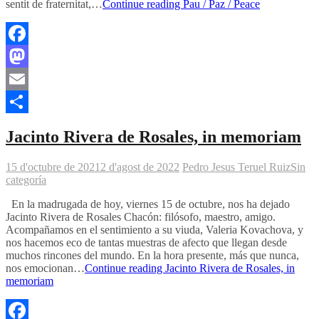
sentit de fraternitat,…
Continue reading
Pau / Paz / Peace
Facebook
Mastodon
Email
Comparteix
Jacinto Rivera de Rosales, in memoriam
15 d'octubre de 2021
2 d'agost de 2022
Pedro Jesus Teruel Ruiz
Sin
categoría
En la madrugada de hoy, viernes 15 de octubre, nos ha dejado
Jacinto Rivera de Rosales Chacón: filósofo, maestro, amigo.
Acompañamos en el sentimiento a su viuda, Valeria Kovachova, y
nos hacemos eco de tantas muestras de afecto que llegan desde
muchos rincones del mundo. En la hora presente, más que nunca,
nos emocionan…
Continue reading
Jacinto Rivera de Rosales, in
memoriam