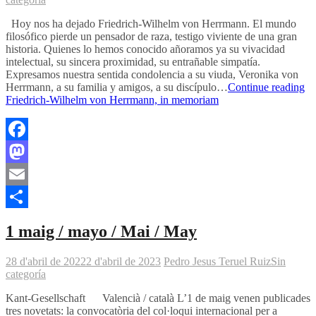
Hoy nos ha dejado Friedrich-Wilhelm von Herrmann. El mundo
filosófico pierde un pensador de raza, testigo viviente de una gran
historia. Quienes lo hemos conocido añoramos ya su vivacidad
intelectual, su sincera proximidad, su entrañable simpatía.
Expresamos nuestra sentida condolencia a su viuda, Veronika von
Herrmann, a su familia y amigos, a su discípulo…
Continue reading
Friedrich-Wilhelm von Herrmann, in memoriam
Facebook
Mastodon
Email
Comparteix
1 maig / mayo / Mai / May
28 d'abril de 2022
2 d'abril de 2023
Pedro Jesus Teruel Ruiz
Sin
categoría
Kant-Gesellschaft Valencià / català L’1 de maig venen publicades
tres novetats: la convocatòria del col·loqui internacional per a