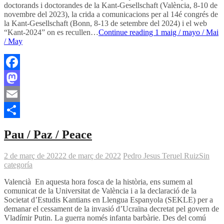
doctorands i doctorandes de la Kant-Gesellschaft (València, 8-10 de
novembre del 2023), la crida a comunicacions per al 14é congrés de
la Kant-Gesellschaft (Bonn, 8-13 de setembre del 2024) i el web
“Kant-2024” on es recullen…
Continue reading
1 maig / mayo / Mai
/ May
Facebook
Mastodon
Email
Comparteix
Pau / Paz / Peace
2 de març de 2022
2 de març de 2022
Pedro Jesus Teruel Ruiz
Sin
categoría
Valencià En aquesta hora fosca de la història, ens sumem al
comunicat de la Universitat de València i a la declaració de la
Societat d’Estudis Kantians en Llengua Espanyola (SEKLE) per a
demanar el cessament de la invasió d’Ucraïna decretat pel govern de
Vladímir Putin. La guerra només infanta barbàrie. Des del comú