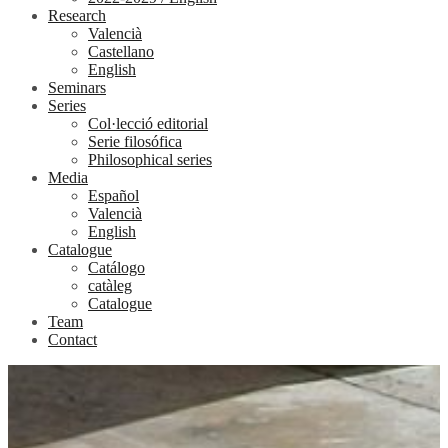
Research
Valencià
Castellano
English
Seminars
Series
Col·lecció editorial
Serie filosófica
Philosophical series
Media
Español
Valencià
English
Catalogue
Catálogo
catàleg
Catalogue
Team
Contact