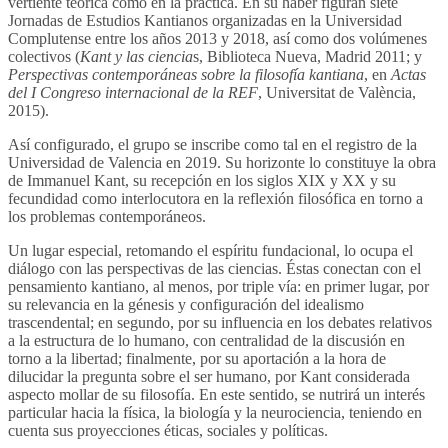
vertiente teórica como en la práctica. En su haber figuran siete
Jornadas de Estudios Kantianos organizadas en la Universidad
Complutense entre los años 2013 y 2018, así como dos volúmenes
colectivos (
Kant y las ciencia
s, Biblioteca Nueva, Madrid 2011; y
Perspectivas contemporáneas sobre la filosofía kantiana
, en
Actas
del I Congreso internacional de la REF
, Universitat de València,
2015).
Así configurado, el grupo se inscribe como tal en el registro de la
Universidad de Valencia en 2019. Su horizonte lo constituye la obra
de Immanuel Kant, su recepción en los siglos XIX y XX y su
fecundidad como interlocutora en la reflexión filosófica en torno a
los problemas contemporáneos.
Un lugar especial, retomando el espíritu fundacional, lo ocupa el
diálogo con las perspectivas de las ciencias. Éstas conectan con el
pensamiento kantiano, al menos, por triple vía: en primer lugar, por
su relevancia en la génesis y configuración del idealismo
trascendental; en segundo, por su influencia en los debates relativos
a la estructura de lo humano, con centralidad de la discusión en
torno a la libertad; finalmente, por su aportación a la hora de
dilucidar la pregunta sobre el ser humano, por Kant considerada
aspecto mollar de su filosofía. En este sentido, se nutrirá un interés
particular hacia la física, la biología y la neurociencia, teniendo en
cuenta sus proyecciones éticas, sociales y políticas.