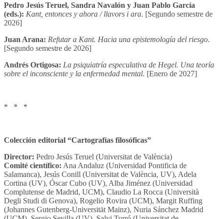
Pedro Jesús Teruel, Sandra Navalón y Juan Pablo García
(eds.):
Kant, entonces y ahora / llavors i ara
. [Segundo semestre de
2026]
Juan Arana:
Refutar a Kant. Hacia una epistemología del riesgo
.
[Segundo semestre de 2026]
Andrés Ortigosa:
La psiquiatría especulativa de Hegel. Una teoría
sobre el inconsciente y la enfermedad mental
. [Enero de 2027]
* * *
Colección editorial “Cartografías filosóficas”
Director:
Pedro Jesús Teruel (Universitat de València)
Comité científico:
Ana Andaluz (Universidad Pontificia de
Salamanca), Jesús Conill (Universitat de València, UV), Adela
Cortina (UV), Óscar Cubo (UV), Alba Jiménez (Universidad
Complutense de Madrid, UCM), Claudio La Rocca (Università
Degli Studi di Genova), Rogelio Rovira (UCM), Margit Ruffing
(Johannes Gutenberg-Universität Mainz), Nuria Sánchez Madrid
(UCM), Sergio Sevilla (UV), Salvi Turró (Universitat de