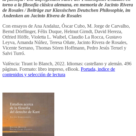
torno a la filosofía clásica alemana, en memoria de Jacinto Rivera
de Rosales / Beiträge zur Klassischen Deutschen Philosophie, im
Andenken an Jacinto Rivera de Rosales
Con ensayos de Ana Andaluz, Óscar Cubo, M. Jorge de Carvalho,
Bernd Dörflinger, Félix Duque, Helmut Girndt, David Hereza,
Otfried Höffe, Violetta L. Waibel, Claudio La Rocca, Gustavo
Leyva, Amanda Núñez, Teresa Oñate, Jacinto Rivera de Rosales,
Vicente Serrano, Thomas Sören Hoffmann, Pedro Jesús Teruel y
Salvi Turró.
València: Tirant lo Blanch, 2022. Idiomas: castellano y alemán. 496
páginas. Formato: libro impreso, eBook.
Portada, indice de
contenidos y selección de lectura