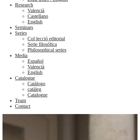
Research
Valencià
Castellano
English
Seminars
Series
Col·lecció editorial
Serie filosófica
Philosophical series
Media
Español
Valencià
English
Catalogue
Catálogo
catàleg
Catalogue
Team
Contact