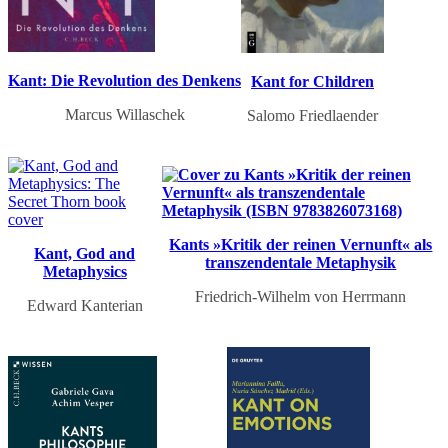
Kant: Die Revolution des Denkens
Kant for Children
Marcus Willaschek
Salomo Friedlaender
Kants »Kritik der reinen Vernunft« als
Kant, God and
transzendentale Metaphysik
Metaphysics
Friedrich-Wilhelm von Herrmann
Edward Kanterian